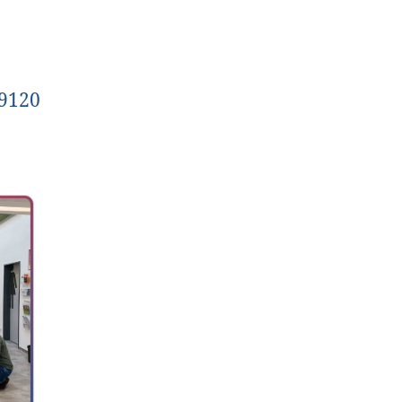
:
09120