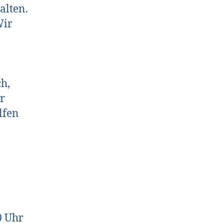
alten.
Wir
h,
r
lfen
0 Uhr