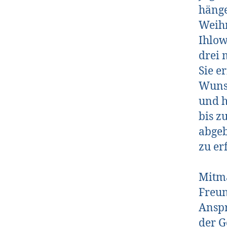
hänge
Weihn
Ihlow
drei 
Sie e
Wuns
und 
bis z
abgeb
zu er
Mitma
Freun
Anspr
der G