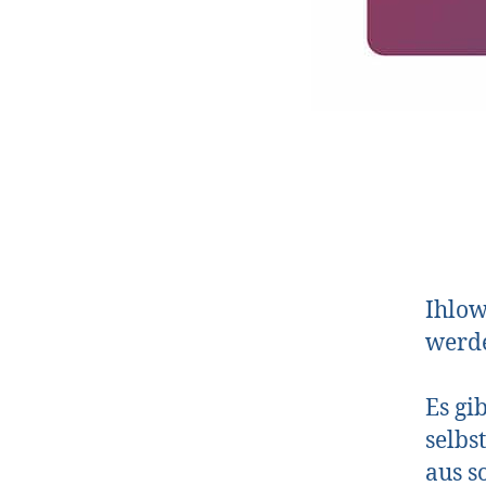
Ihlo
werd
Es gi
selbs
aus s