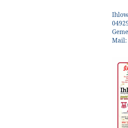
Ihlow
04929
Gemei
Mail: