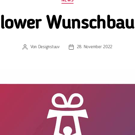
NEWS
hlower Wunschba
Von
Designstuuv
28. November 2022