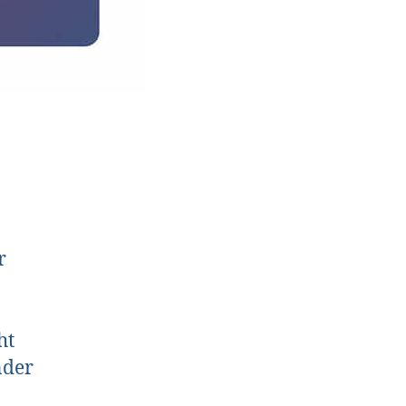
r
ht
nder