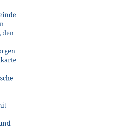
einde
on
, den
orgen
karte
nsche
it
 und